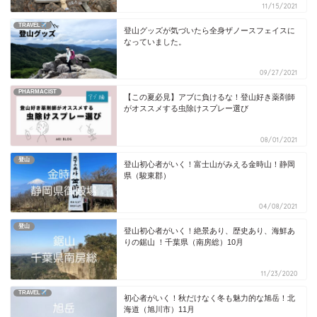
11/15/2021
TRAVEL
登山グッズが気づいたら全身ザノースフェイスに
なっていました。
09/27/2021
PHARMACIST
【この夏必見】アブに負けるな！登山好き薬剤師
がオススメする虫除けスプレー選び
08/01/2021
登山
登山初心者がいく！富士山がみえる金時山！静岡
県（駿東郡）
04/08/2021
登山
登山初心者がいく！絶景あり、歴史あり、海鮮あ
りの鋸山 ！千葉県（南房総）10月
11/23/2020
TRAVEL
初心者がいく！秋だけなく冬も魅力的な旭岳！北
海道（旭川市）11月