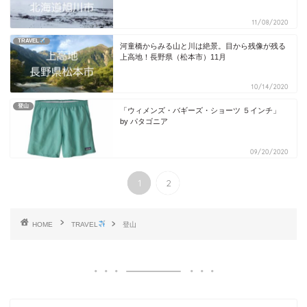
11/08/2020
TRAVEL
河童橋からみる山と川は絶景。目から残像が残る
上高地！長野県（松本市）11月
10/14/2020
登山
「ウィメンズ・バギーズ・ショーツ ５インチ」
by パタゴニア
09/20/2020
1
2
HOME
TRAVEL
登山