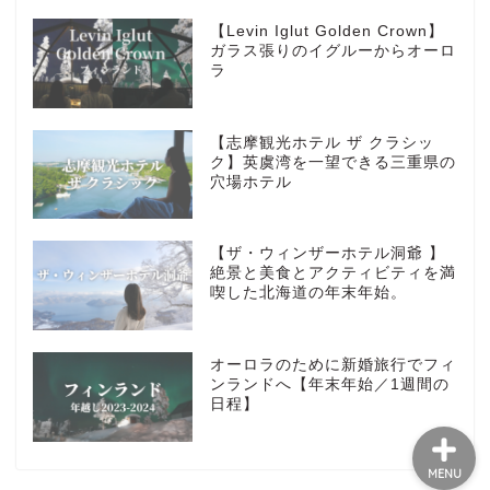
HOTEL
【Levin Iglut Golden Crown】
ガラス張りのイグルーからオーロ
ラ
MarriottBonvoy
【志摩観光ホテル ザ クラシッ
TRAVEL
ク】英虞湾を一望できる三重県の
穴場ホテル
Instagram
【ザ・ウィンザーホテル洞爺 】
Contact
絶景と美食とアクティビティを満
喫した北海道の年末年始。
privacy policy
オーロラのために新婚旅行でフィ
ンランドへ【年末年始／1週間の
日程】
MENU