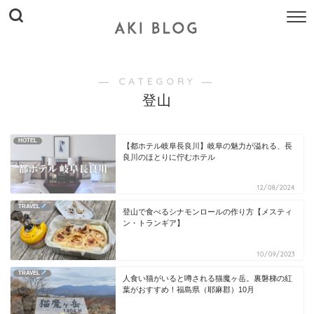
― CATEGORY ―
登山
HOTEL
【都ホテル岐阜長良川】岐阜の魅力が溢れる、長
良川のほとりに佇むホテル
12/08/2024
TRAVEL
登山で食べるシナモンロールの作り方【メスティ
ン・トランギア】
10/09/2023
TRAVEL
人食い猫がいると噂される猫魔ヶ岳。裏磐梯の紅
葉がおすすめ！福島県（耶麻郡）10月