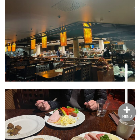
MarriottBonvoy
TRAVEL
Instagram
Contact
privacy policy
MENU