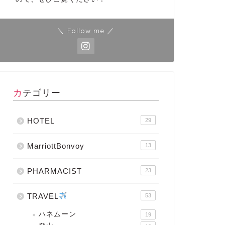
＼ Follow me ／
カテゴリー
HOTEL
29
MarriottBonvoy
13
PHARMACIST
23
TRAVEL
53
ハネムーン
19