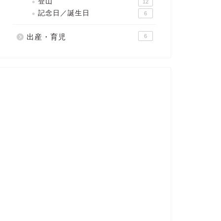
登山
12
記念日／誕生日
6
出産・育児
6