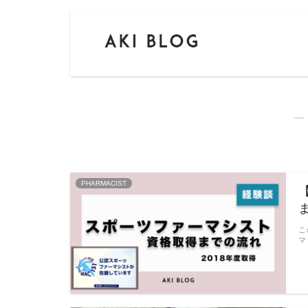
―
PHARMACIST
こ
マ