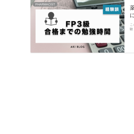
PHARMACIST
こ
験