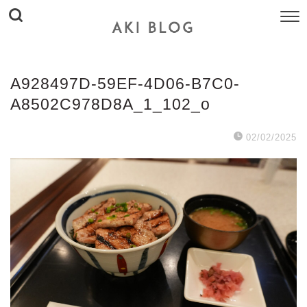
A928497D-59EF-4D06-B7C0-
A8502C978D8A_1_102_o
02/02/2025