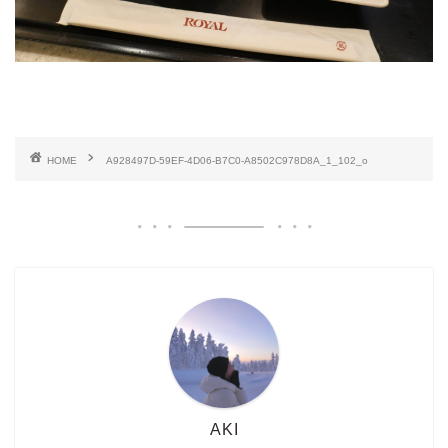
HOME
A928497D-59EF-4D06-B7C0-A8502C978D8A_1_102_o
AKI