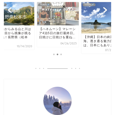
VEL
TRAVEL
TRAVEL
童橋からみる山と川は
【ハネムーン】マレーシ
景。目から残像が残る
ア4泊5日の旅行最終日。
【沖縄】日本の綺麗
高地！長野県（松本
日焼けに日焼けを重ね...
海。透き通る魅力的
.
04/26/2025
は、日本にもありま
10/14/2020
07/24/