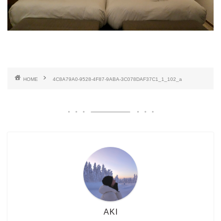
HOME
4C8A79A0-9528-4F87-9ABA-3C078DAF37C1_1_102_a
AKI