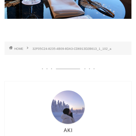
HOME
32F05C24-8235-4B09-8DA3-CD6913D2B613_1_102_a
AKI