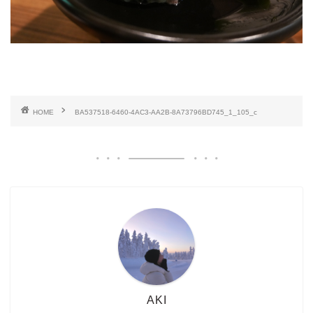
HOME
BA537518-6460-4AC3-AA2B-8A73796BD745_1_105_c
AKI