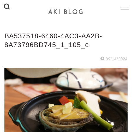
BA537518-6460-4AC3-AA2B-
8A73796BD745_1_105_c
09/14/2024