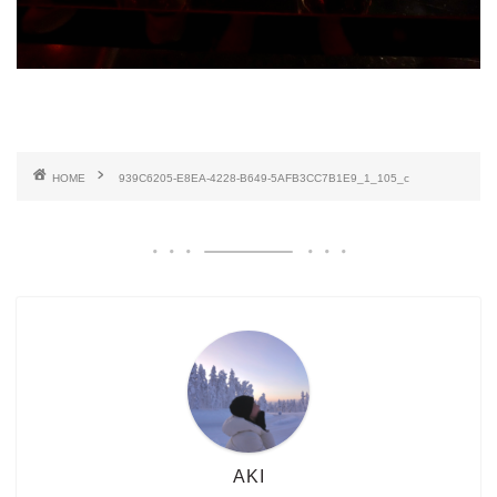
HOME
939C6205-E8EA-4228-B649-5AFB3CC7B1E9_1_105_c
AKI