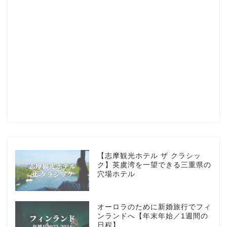
Profile
楽天ROOM
Blog
HOTEL
【志摩観光ホテル ザ クラシッ
ク】英虞湾を一望できる三重県の
穴場ホテル
MarriottBonvoy
オーロラのために新婚旅行でフィ
TRAVEL
ンランドへ【年末年始／1週間の
日程】