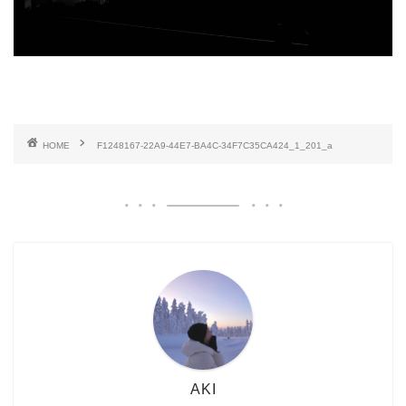
HOME
F1248167-22A9-44E7-BA4C-34F7C35CA424_1_201_a
AKI