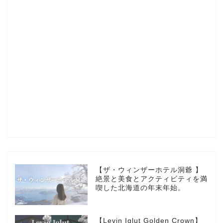
Profile
楽天ROOM
Blog
HOTEL
【ザ・ウィンザーホテル洞爺 】
絶景と美食とアクティビティを満
喫した北海道の年末年始。
MarriottBonvoy
【Levin Iglut Golden Crown】
TRAVEL