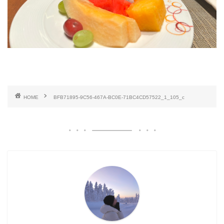
HOME
BFB71895-9C56-467A-BC0E-71BC4CD57522_1_105_c