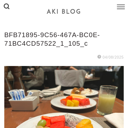
BFB71895-9C56-467A-BC0E-
71BC4CD57522_1_105_c
04/08/2025