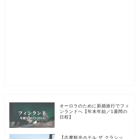
Profile
楽天ROOM
Blog
HOTEL
オーロラのために新婚旅行でフィ
ンランドへ【年末年始／1週間の
日程】
MarriottBonvoy
【志摩観光ホテル ザ クラシッ
TRAVEL