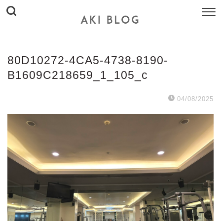
80D10272-4CA5-4738-8190-
B1609C218659_1_105_c
04/08/2025