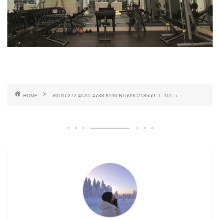
HOME
80D10272-4CA5-4738-8190-B1609C218659_1_105_c