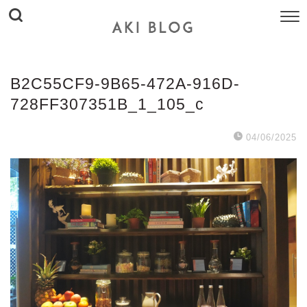
B2C55CF9-9B65-472A-916D-
728FF307351B_1_105_c
04/06/2025