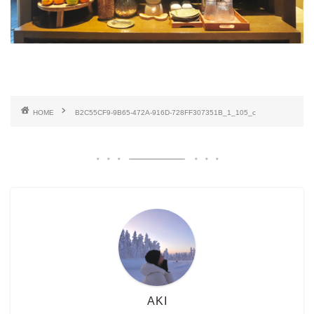
HOME
B2C55CF9-9B65-472A-916D-728FF307351B_1_105_c
AKI