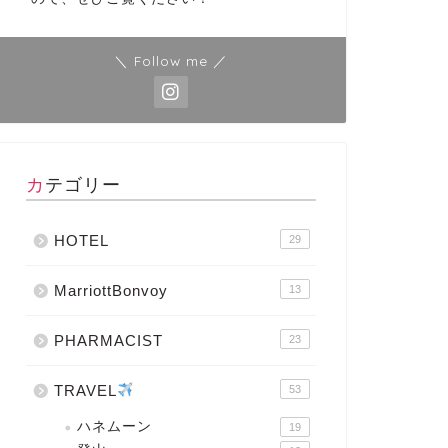
＼ Follow me ／
カテゴリー
HOTEL
29
MarriottBonvoy
13
PHARMACIST
23
TRAVEL
53
ハネムーン
19