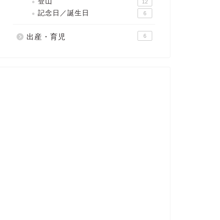
登山
12
記念日／誕生日
6
出産・育児
6