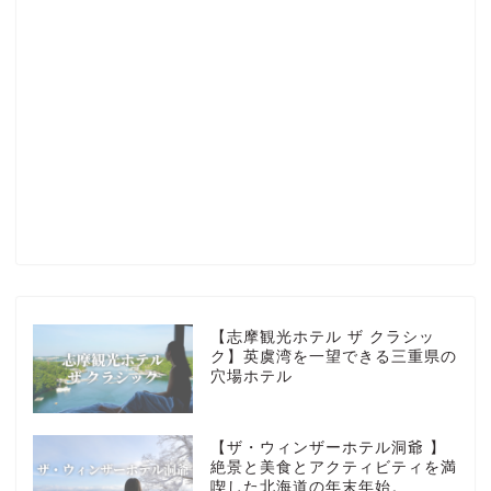
Profile
楽天ROOM
Blog
HOTEL
【志摩観光ホテル ザ クラシッ
ク】英虞湾を一望できる三重県の
穴場ホテル
MarriottBonvoy
【ザ・ウィンザーホテル洞爺 】
TRAVEL
絶景と美食とアクティビティを満
喫した北海道の年末年始。