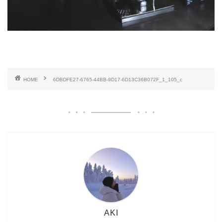
HOME
6DBDFE27-6765-44BB-9D17-6D13C36B072F_1_105_c
AKI