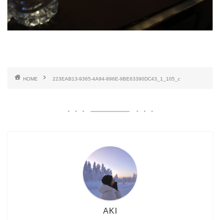
HOME
223EAB13-9365-4A94-896E-9BE63390DC43_1_105_c
AKI