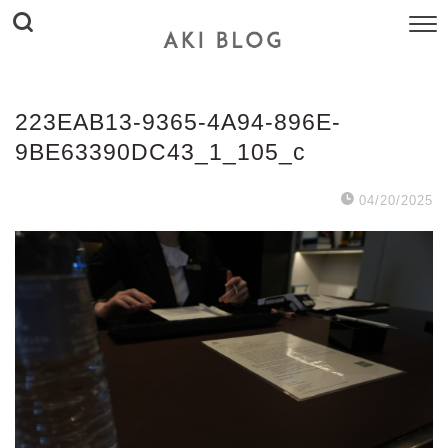
223EAB13-9365-4A94-896E-
9BE63390DC43_1_105_c
04/20/2025