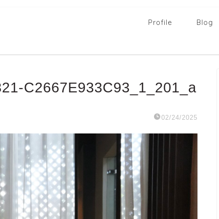
Profile
Blog
821-C2667E933C93_1_201_a
02/24/2025