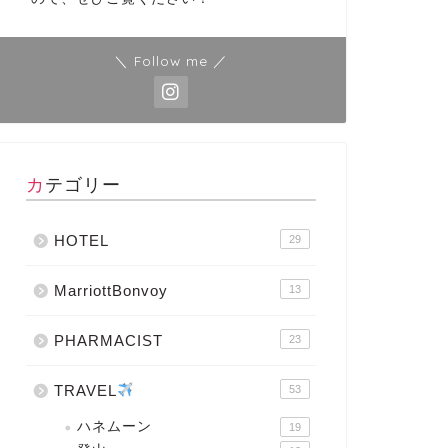
＼ Follow me ／
カテゴリー
HOTEL
29
MarriottBonvoy
13
PHARMACIST
23
TRAVEL
53
ハネムーン
19