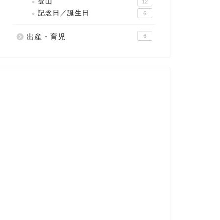
登山
12
記念日／誕生日
6
出産・育児
6