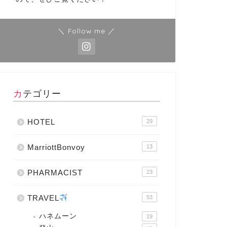
＼ Follow me ／
カテゴリー
HOTEL
29
MarriottBonvoy
13
PHARMACIST
23
TRAVEL
53
ハネムーン
19