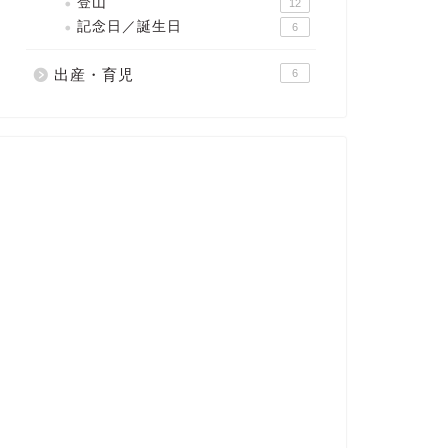
登山
12
記念日／誕生日
6
出産・育児
6