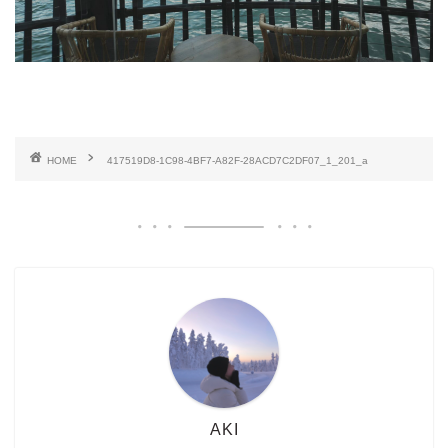
HOME
417519D8-1C98-4BF7-A82F-28ACD7C2DF07_1_201_a
AKI