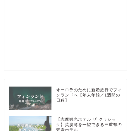
Profile
楽天ROOM
Blog
HOTEL
オーロラのために新婚旅行でフィ
ンランドへ【年末年始／1週間の
日程】
MarriottBonvoy
【志摩観光ホテル ザ クラシッ
TRAVEL
ク】英虞湾を一望できる三重県の
穴場ホテル