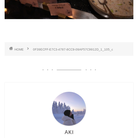
HOME
0F39ECFF-E7C3-4787-8CC9-09AF57C9912D_1_105_c
AKI