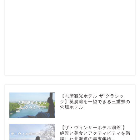
Profile
楽天ROOM
Blog
HOTEL
【志摩観光ホテル ザ クラシッ
ク】英虞湾を一望できる三重県の
穴場ホテル
MarriottBonvoy
【ザ・ウィンザーホテル洞爺 】
TRAVEL
絶景と美食とアクティビティを満
喫した北海道の年末年始。