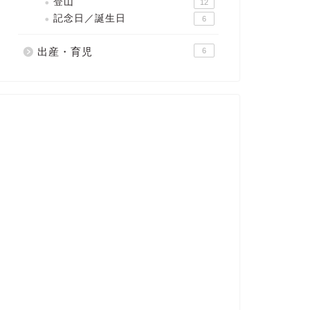
登山
12
記念日／誕生日
6
出産・育児
6