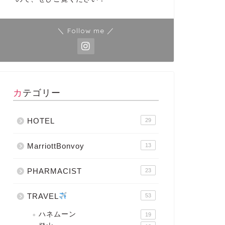
＼ Follow me ／
カテゴリー
HOTEL
29
MarriottBonvoy
13
PHARMACIST
23
TRAVEL
53
ハネムーン
19