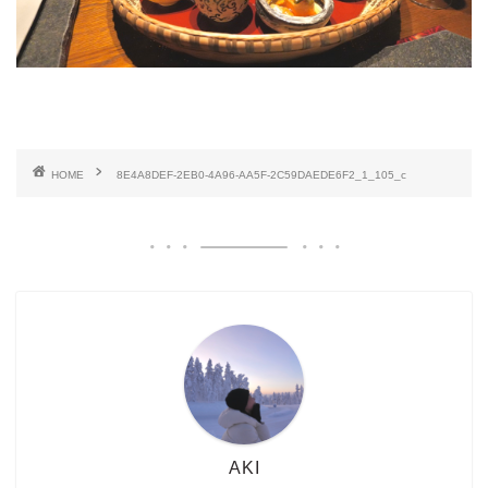
HOME
8E4A8DEF-2EB0-4A96-AA5F-2C59DAEDE6F2_1_105_c
AKI