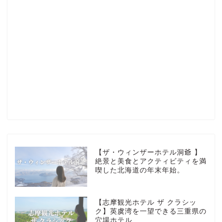
Profile
楽天ROOM
Blog
HOTEL
【ザ・ウィンザーホテル洞爺 】
絶景と美食とアクティビティを満
喫した北海道の年末年始。
MarriottBonvoy
【志摩観光ホテル ザ クラシッ
TRAVEL
ク】英虞湾を一望できる三重県の
穴場ホテル