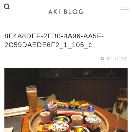
8E4A8DEF-2EB0-4A96-AA5F-
2C59DAEDE6F2_1_105_c
05/11/2025