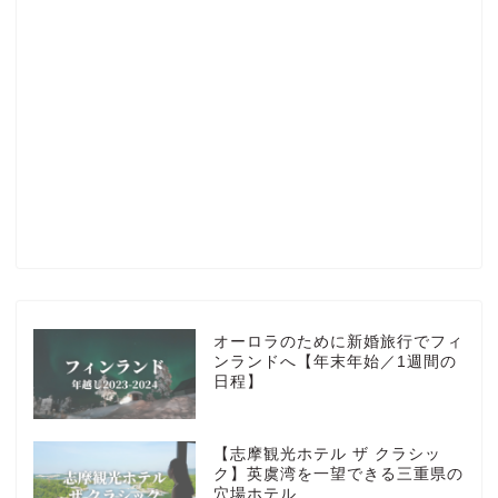
Profile
楽天ROOM
Blog
HOTEL
オーロラのために新婚旅行でフィ
ンランドへ【年末年始／1週間の
日程】
MarriottBonvoy
【志摩観光ホテル ザ クラシッ
TRAVEL
ク】英虞湾を一望できる三重県の
穴場ホテル