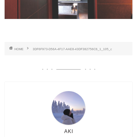
HOME
3DF6F973-D56A-4F17-AAE8-43DF382756C6_1_105_c
AKI