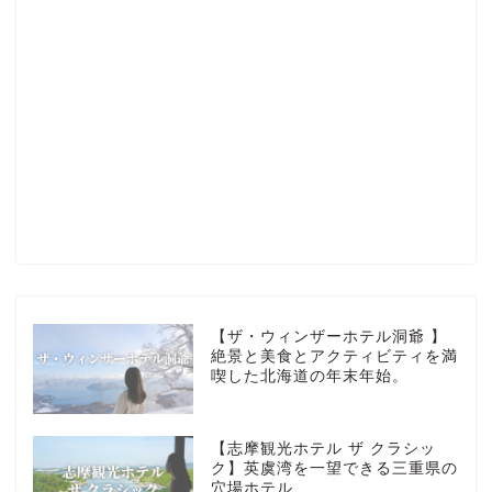
Profile
楽天ROOM
Blog
HOTEL
【ザ・ウィンザーホテル洞爺 】
絶景と美食とアクティビティを満
喫した北海道の年末年始。
MarriottBonvoy
【志摩観光ホテル ザ クラシッ
TRAVEL
ク】英虞湾を一望できる三重県の
穴場ホテル