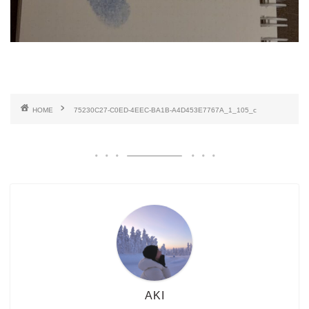
HOME
75230C27-C0ED-4EEC-BA1B-A4D453E7767A_1_105_c
AKI