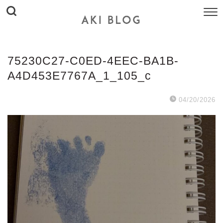
75230C27-C0ED-4EEC-BA1B-
A4D453E7767A_1_105_c
04/20/2026