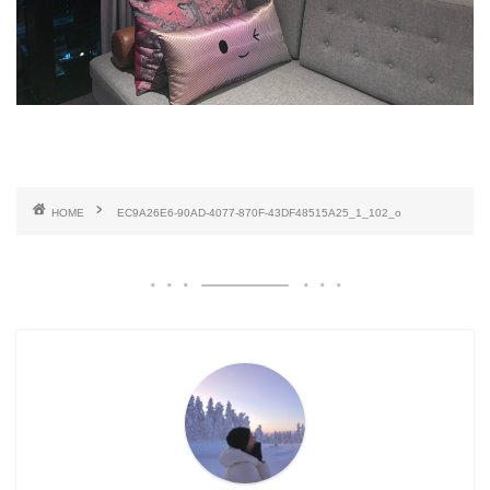
HOME
EC9A26E6-90AD-4077-870F-43DF48515A25_1_102_o