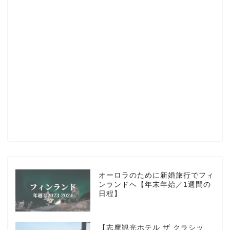
Profile
楽天ROOM
Blog
HOTEL
オーロラのために新婚旅行でフィ
ンランドへ【年末年始／1週間の
日程】
MarriottBonvoy
【志摩観光ホテル ザ クラシッ
TRAVEL