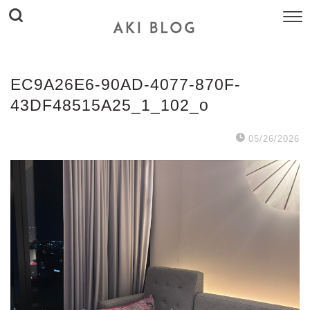
EC9A26E6-90AD-4077-870F-
43DF48515A25_1_102_o
05/26/2026