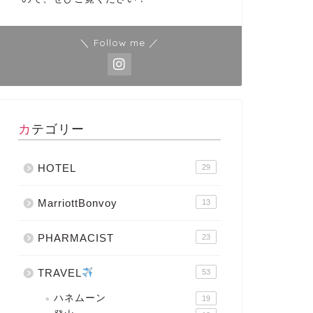
＼ Follow me ／
カテゴリー
HOTEL
29
MarriottBonvoy
13
PHARMACIST
23
TRAVEL
53
ハネムーン
19