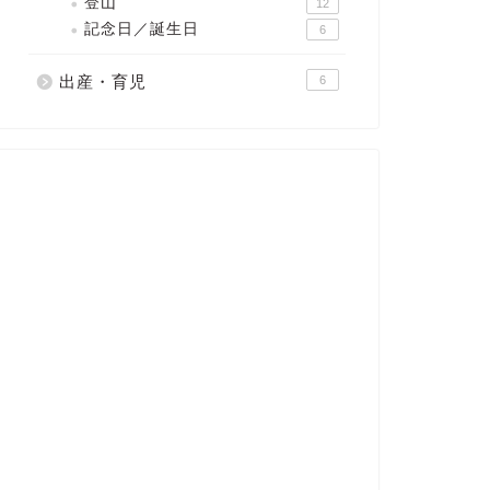
登山
12
記念日／誕生日
6
出産・育児
6