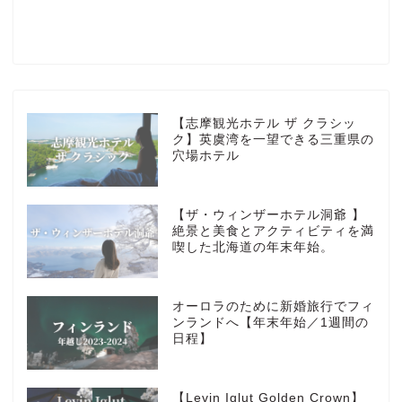
楽天ROOM
Blog
HOTEL
【志摩観光ホテル ザ クラシッ
ク】英虞湾を一望できる三重県の
穴場ホテル
MarriottBonvoy
【ザ・ウィンザーホテル洞爺 】
TRAVEL
絶景と美食とアクティビティを満
喫した北海道の年末年始。
Instagram
オーロラのために新婚旅行でフィ
Contact
ンランドへ【年末年始／1週間の
日程】
privacy policy
【Levin Iglut Golden Crown】