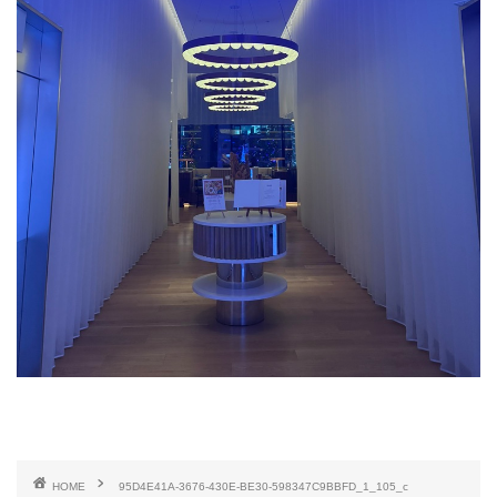
HOME
95D4E41A-3676-430E-BE30-598347C9BBFD_1_105_c