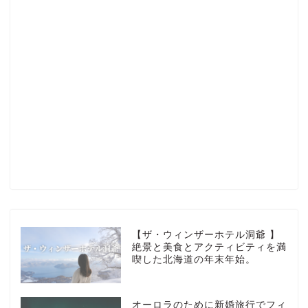
Profile
楽天ROOM
Blog
HOTEL
【ザ・ウィンザーホテル洞爺 】
絶景と美食とアクティビティを満
喫した北海道の年末年始。
MarriottBonvoy
オーロラのために新婚旅行でフィ
TRAVEL