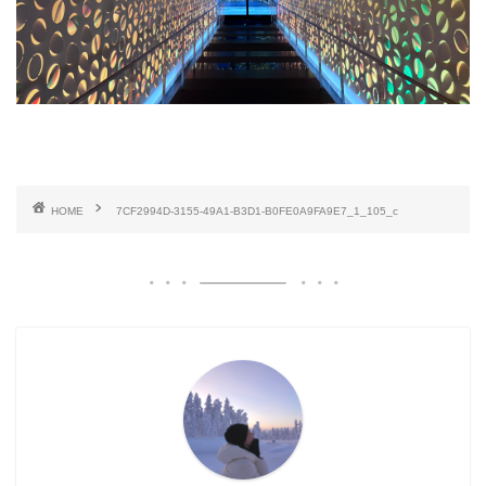
HOME
7CF2994D-3155-49A1-B3D1-B0FE0A9FA9E7_1_105_c