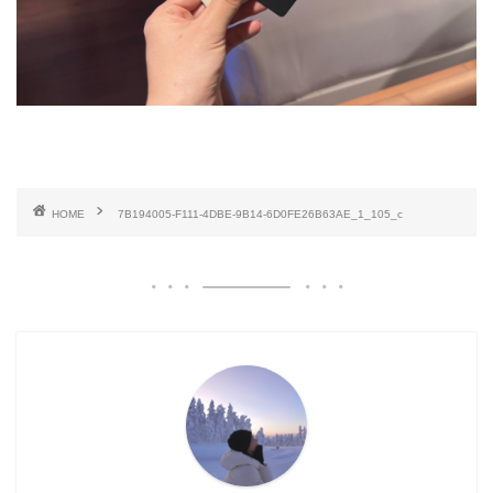
HOME
7B194005-F111-4DBE-9B14-6D0FE26B63AE_1_105_c