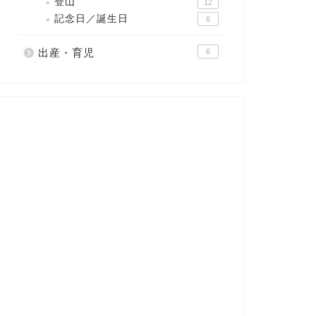
登山
12
記念日／誕生日
6
出産・育児
6