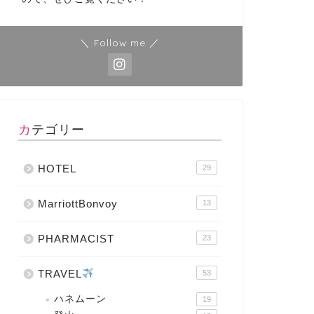
＼ Follow me ／
カテゴリー
HOTEL
29
MarriottBonvoy
13
PHARMACIST
23
TRAVEL
53
ハネムーン
19