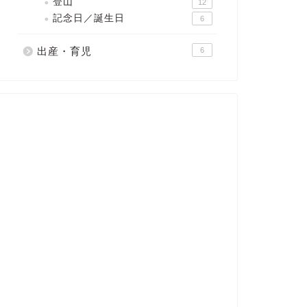
登山
12
記念日／誕生日
6
出産・育児
6