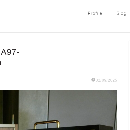
Profile
Blog
A97-
a
02/09/2025