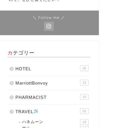
＼ Follow me ／
カテゴリー
HOTEL
29
MarriottBonvoy
13
PHARMACIST
23
TRAVEL
53
ハネムーン
19