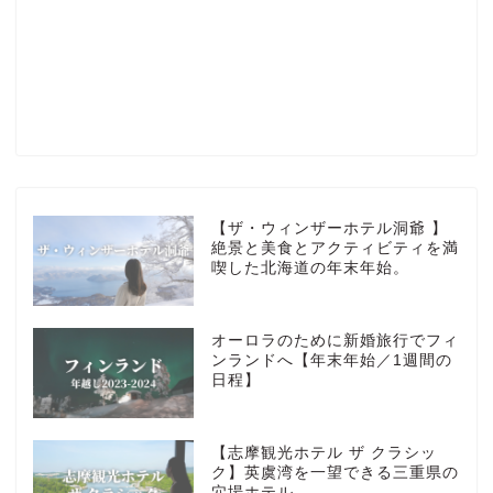
Profile
楽天ROOM
Blog
HOTEL
【ザ・ウィンザーホテル洞爺 】
絶景と美食とアクティビティを満
喫した北海道の年末年始。
MarriottBonvoy
オーロラのために新婚旅行でフィ
TRAVEL
ンランドへ【年末年始／1週間の
日程】
Instagram
【志摩観光ホテル ザ クラシッ
Contact
ク】英虞湾を一望できる三重県の
穴場ホテル