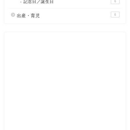
記念日／誕生日
6
6
出産・育児