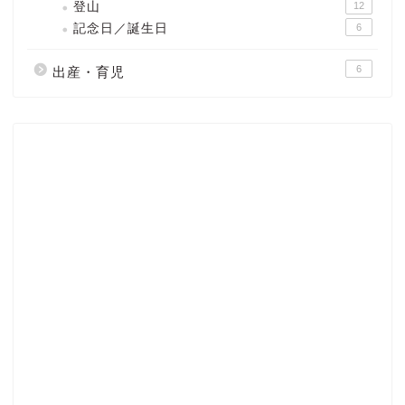
登山
12
記念日／誕生日
6
6
出産・育児