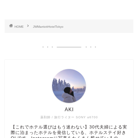
HOME
JWMarriottHotelTokyo
AKI
薬剤師 / 旅行ライター SONY α6700
【これでホテル選びはもう迷わない】30代夫婦による実
際に泊まったホテルを発信している、ホテルステイ好き