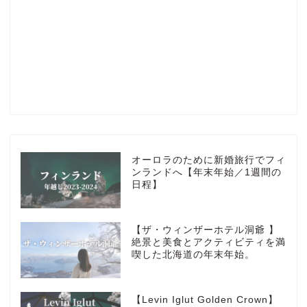
Profile
楽天ROOM
Blog
HOTEL
オーロラのために新婚旅行でフィ
ンランドへ【年末年始／1週間の
日程】
MarriottBonvoy
【ザ・ウィンザーホテル洞爺 】
TRAVEL
絶景と美食とアクティビティを満
喫した北海道の年末年始。
Instagram
【Levin Iglut Golden Crown】