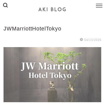
JWMarriottHotelTokyo
04/13/2026