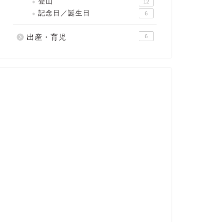
登山
12
記念日／誕生日
6
出産・育児
6