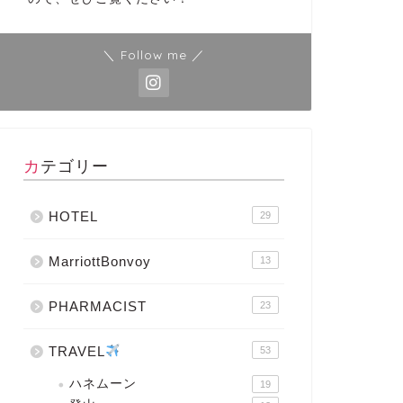
＼ Follow me ／
カテゴリー
HOTEL
29
MarriottBonvoy
13
PHARMACIST
23
TRAVEL
53
ハネムーン
19