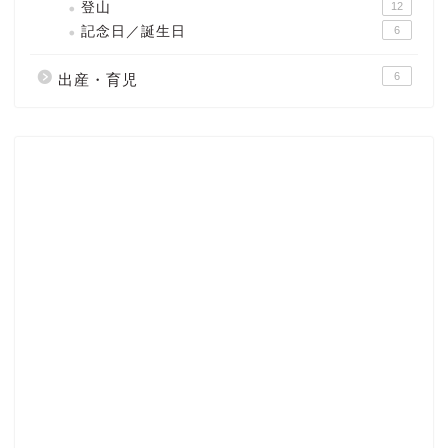
登山
12
記念日／誕生日
6
6
出産・育児