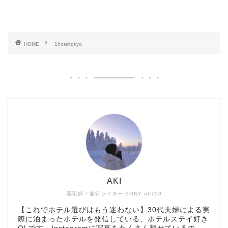
HOME
1hoteltokyo
AKI
薬剤師 / 旅行ライター SONY α6700
【これでホテル選びはもう迷わない】30代夫婦による実
際に泊まったホテルを発信している、ホテルステイ好き