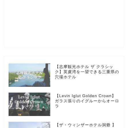
Profile
楽天ROOM
Blog
HOTEL
【志摩観光ホテル ザ クラシッ
ク】英虞湾を一望できる三重県の
穴場ホテル
MarriottBonvoy
【Levin Iglut Golden Crown】
TRAVEL
ガラス張りのイグルーからオーロ
ラ
Instagram
【ザ・ウィンザーホテル洞爺 】