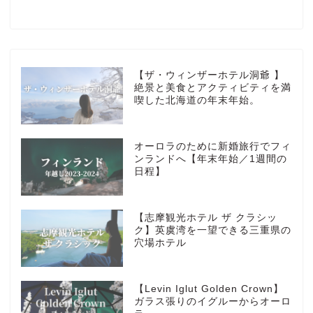
Blog
HOTEL
【ザ・ウィンザーホテル洞爺 】
絶景と美食とアクティビティを満
喫した北海道の年末年始。
MarriottBonvoy
オーロラのために新婚旅行でフィ
TRAVEL
ンランドへ【年末年始／1週間の
日程】
Instagram
【志摩観光ホテル ザ クラシッ
Contact
ク】英虞湾を一望できる三重県の
穴場ホテル
privacy policy
【Levin Iglut Golden Crown】
ガラス張りのイグルーからオーロ