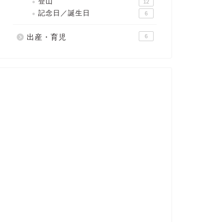
登山
12
記念日／誕生日
6
出産・育児
6