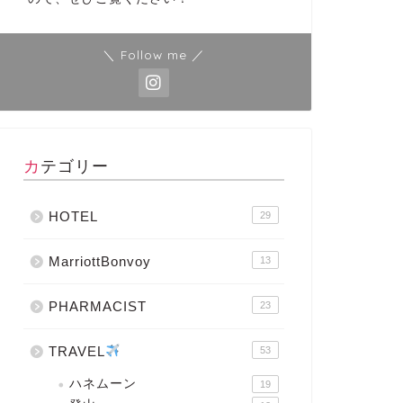
＼ Follow me ／
カテゴリー
HOTEL
29
MarriottBonvoy
13
PHARMACIST
23
TRAVEL
53
ハネムーン
19