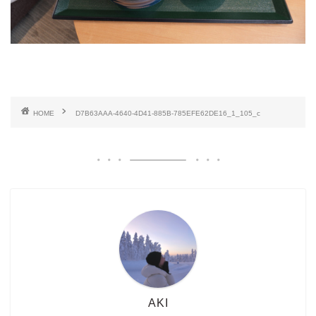
HOME
D7B63AAA-4640-4D41-885B-785EFE62DE16_1_105_c
AKI