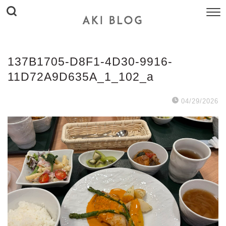
137B1705-D8F1-4D30-9916-
11D72A9D635A_1_102_a
04/29/2026