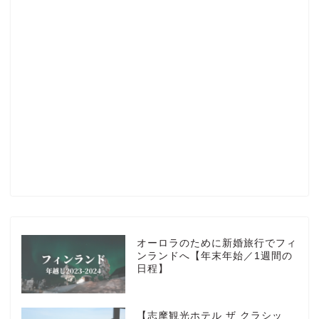
Profile
楽天ROOM
Blog
HOTEL
オーロラのために新婚旅行でフィ
ンランドへ【年末年始／1週間の
日程】
MarriottBonvoy
【志摩観光ホテル ザ クラシッ
TRAVEL