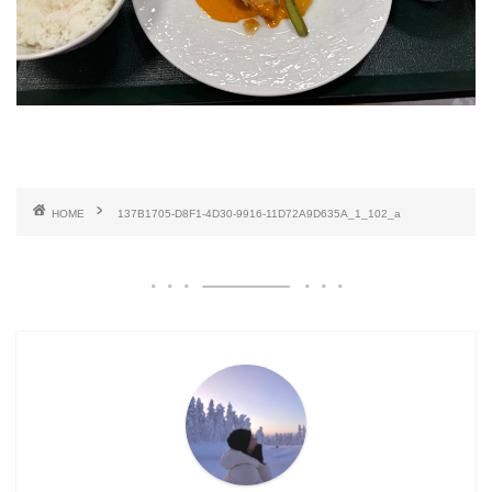
HOME
137B1705-D8F1-4D30-9916-11D72A9D635A_1_102_a