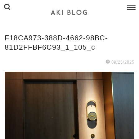
F18CA973-388D-4662-98BC-
81D2FFBF6C93_1_105_c
09/23/2025