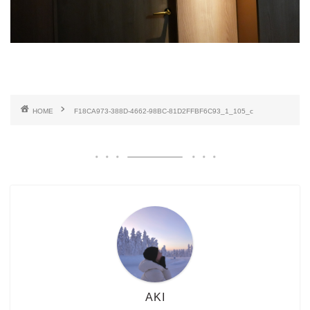
HOME
F18CA973-388D-4662-98BC-81D2FFBF6C93_1_105_c
AKI