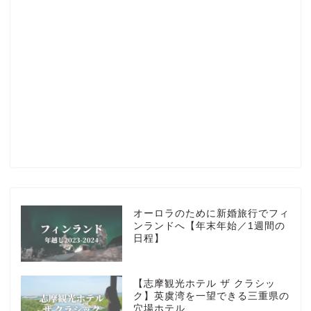
Profile
楽天ROOM
Blog
HOTEL
オーロラのために新婚旅行でフィ
ンランドへ【年末年始／1週間の
日程】
MarriottBonvoy
【志摩観光ホテル ザ クラシッ
TRAVEL
ク】英虞湾を一望できる三重県の
穴場ホテル