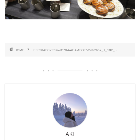
HOME
E3F30ADB-5356-4C78-AAEA-4DDE5C46C659_1_102_o
AKI