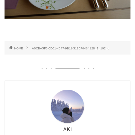
HOME
A0CBA5F0-0D01-4647-9B11-5196F0464128_1_102_o
AKI