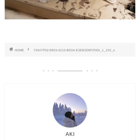
HOME
73047FD2-8903-4210-BD3A-E3EB3D9F259A_1_102_o
AKI