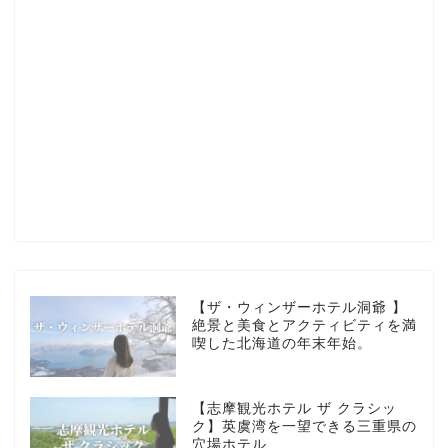
Profile
楽天ROOM
Blog
HOTEL
【ザ・ウィンザーホテル洞爺 】
絶景と美食とアクティビティを満
喫した北海道の年末年始。
MarriottBonvoy
【志摩観光ホテル ザ クラシッ
TRAVEL
ク】英虞湾を一望できる三重県の
穴場ホテル