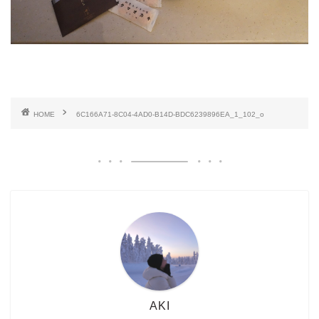
HOME
6C166A71-8C04-4AD0-B14D-BDC6239896EA_1_102_o
AKI