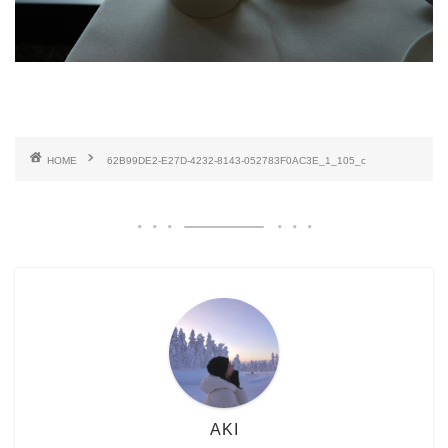
HOME
62B99DE2-E27D-4232-8143-052783F0AC3E_1_105_c
AKI