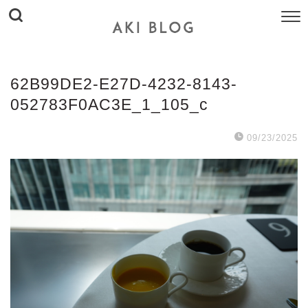
62B99DE2-E27D-4232-8143-
052783F0AC3E_1_105_c
09/23/2025