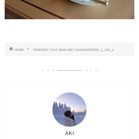
HOME
50DE8307-74A7-4665-A8E7-6A5394C65D58_1_102_o
AKI