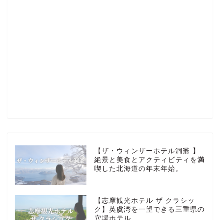
Profile
楽天ROOM
Blog
HOTEL
【ザ・ウィンザーホテル洞爺 】
絶景と美食とアクティビティを満
喫した北海道の年末年始。
MarriottBonvoy
【志摩観光ホテル ザ クラシッ
TRAVEL
ク】英虞湾を一望できる三重県の
穴場ホテル