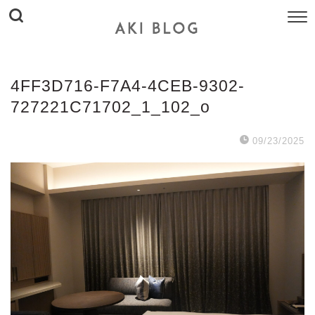
4FF3D716-F7A4-4CEB-9302-
727221C71702_1_102_o
09/23/2025