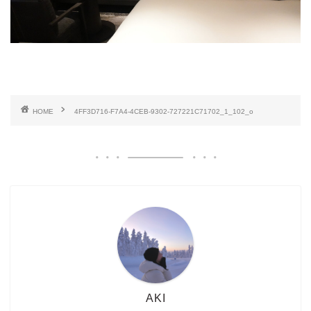
HOME
4FF3D716-F7A4-4CEB-9302-727221C71702_1_102_o
AKI