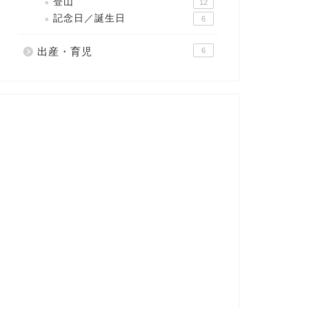
登山
12
記念日／誕生日
6
出産・育児
6