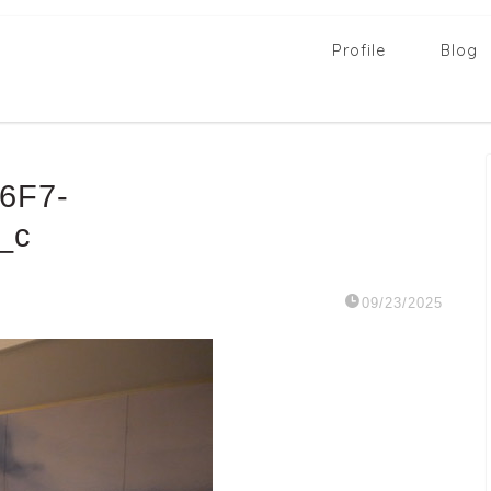
Profile
Blog
6F7-
_c
09/23/2025