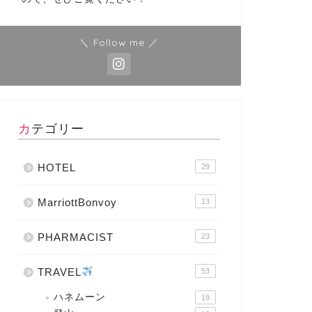
＼ Follow me ／
カテゴリー
HOTEL
29
MarriottBonvoy
13
PHARMACIST
23
TRAVEL
53
ハネムーン
19