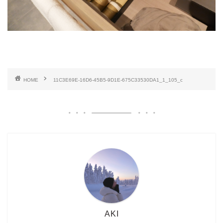
HOME
11C3E69E-16D6-45B5-9D1E-675C33530DA1_1_105_c
AKI