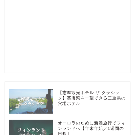
Profile
楽天ROOM
Blog
HOTEL
【志摩観光ホテル ザ クラシッ
ク】英虞湾を一望できる三重県の
穴場ホテル
MarriottBonvoy
オーロラのために新婚旅行でフィ
TRAVEL
ンランドへ【年末年始／1週間の
日程】