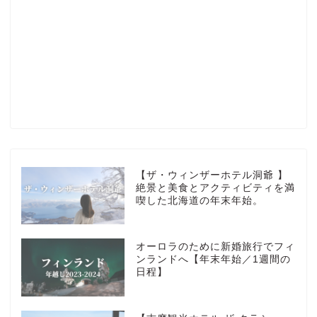
Profile
楽天ROOM
Blog
HOTEL
【ザ・ウィンザーホテル洞爺 】
絶景と美食とアクティビティを満
喫した北海道の年末年始。
MarriottBonvoy
オーロラのために新婚旅行でフィ
TRAVEL
ンランドへ【年末年始／1週間の
日程】
Instagram